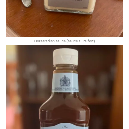
Horseradish sauce (sauce au raifort)