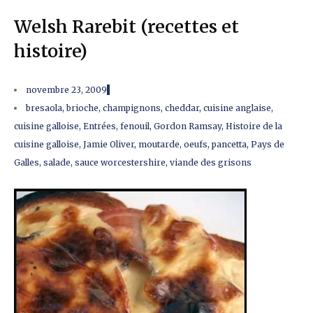
Welsh Rarebit (recettes et
histoire)
novembre 23, 2009
bresaola
,
brioche
,
champignons
,
cheddar
,
cuisine anglaise
,
cuisine galloise
,
Entrées
,
fenouil
,
Gordon Ramsay
,
Histoire de la
cuisine galloise
,
Jamie Oliver
,
moutarde
,
oeufs
,
pancetta
,
Pays de
Galles
,
salade
,
sauce worcestershire
,
viande des grisons