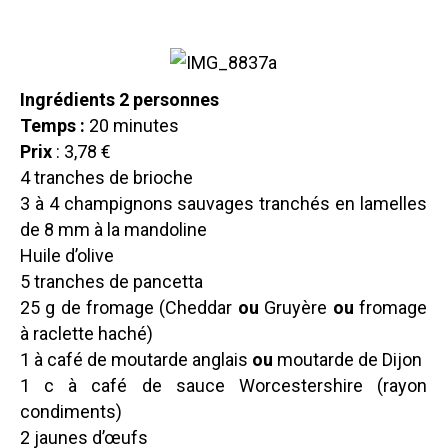
Ingrédients 2 personnes
Temps :
20 minutes
Prix
: 3,78 €
4 tranches de brioche
3 à 4 champignons sauvages tranchés en lamelles
de 8 mm à la mandoline
Huile d’olive
5 tranches de
pancetta
25 g de fromage (Cheddar
ou
Gruyère
ou
fromage
à raclette haché)
1 à café de moutarde anglais
ou
moutarde de Dijon
1 c à café de s
auce Worcestershire
(rayon
condiments)
2 jaunes d’œufs