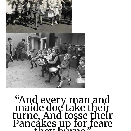
“And every man and
maide doe take their
turne, And tosse their
Pancakes up for feare