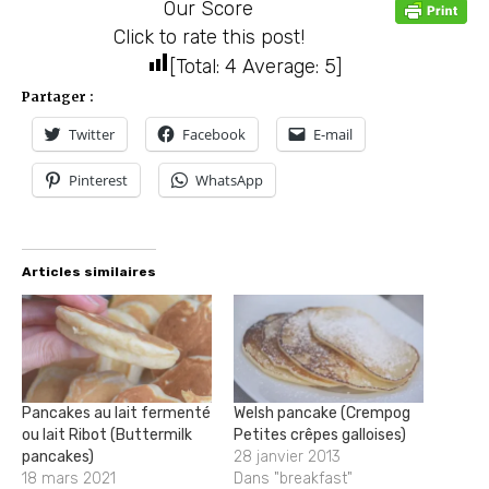
Our Score
Click to rate this post!
[Total:
4
Average:
5
]
Partager :
Twitter
Facebook
E-mail
Pinterest
WhatsApp
Articles similaires
Pancakes au lait fermenté
Welsh pancake (Crempog
ou lait Ribot (Buttermilk
Petites crêpes galloises)
pancakes)
28 janvier 2013
18 mars 2021
Dans "breakfast"