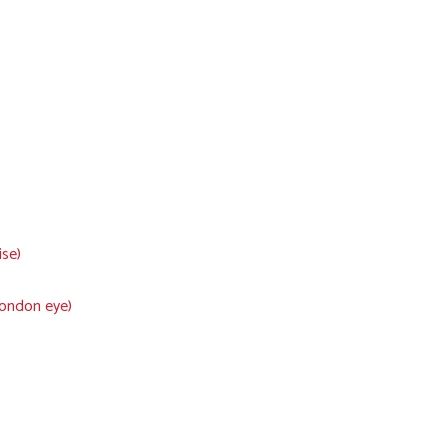
ise)
London eye)