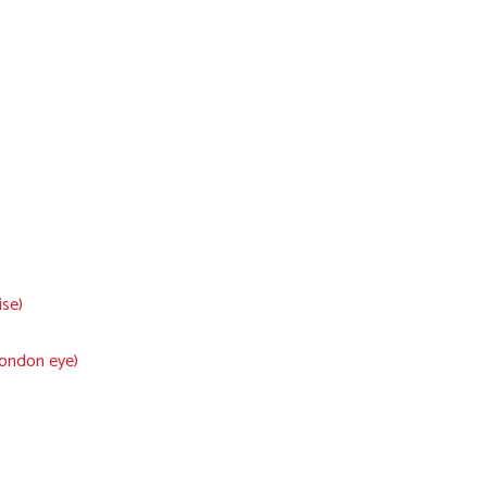
ise)
London eye)