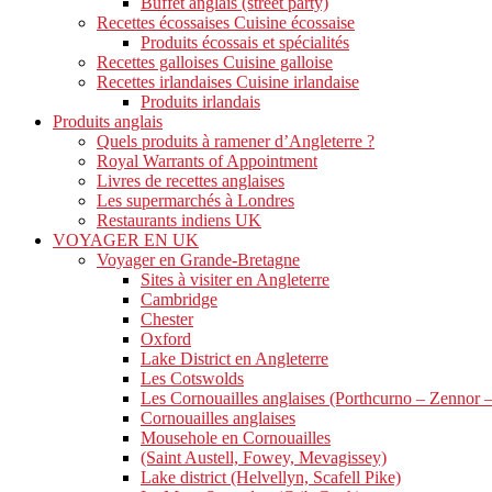
Buffet anglais (street party)
Recettes écossaises Cuisine écossaise
Produits écossais et spécialités
Recettes galloises Cuisine galloise
Recettes irlandaises Cuisine irlandaise
Produits irlandais
Produits anglais
Quels produits à ramener d’Angleterre ?
Royal Warrants of Appointment
Livres de recettes anglaises
Les supermarchés à Londres
Restaurants indiens UK
VOYAGER EN UK
Voyager en Grande-Bretagne
Sites à visiter en Angleterre
Cambridge
Chester
Oxford
Lake District en Angleterre
Les Cotswolds
Les Cornouailles anglaises (Porthcurno – Zennor 
Cornouailles anglaises
Mousehole en Cornouailles
(Saint Austell, Fowey, Mevagissey)
Lake district (Helvellyn, Scafell Pike)