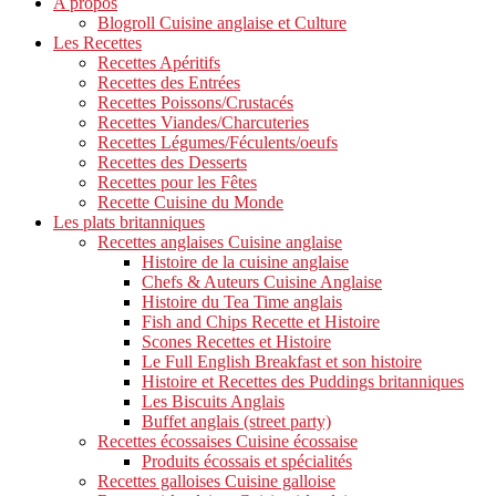
A propos
Blogroll Cuisine anglaise et Culture
Les Recettes
Recettes Apéritifs
Recettes des Entrées
Recettes Poissons/Crustacés
Recettes Viandes/Charcuteries
Recettes Légumes/Féculents/oeufs
Recettes des Desserts
Recettes pour les Fêtes
Recette Cuisine du Monde
Les plats britanniques
Recettes anglaises Cuisine anglaise
Histoire de la cuisine anglaise
Chefs & Auteurs Cuisine Anglaise
Histoire du Tea Time anglais
Fish and Chips Recette et Histoire
Scones Recettes et Histoire
Le Full English Breakfast et son histoire
Histoire et Recettes des Puddings britanniques
Les Biscuits Anglais
Buffet anglais (street party)
Recettes écossaises Cuisine écossaise
Produits écossais et spécialités
Recettes galloises Cuisine galloise