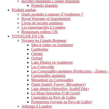
Recettes irlandaises Cuisine irlandaise
Produits irlandais
Produits anglais
Quels produits à ramener d’Angleterre ?
Royal Warrants of Appointment
Livres de recettes anglaises
Les supermarchés à Londres
Restaurants indiens UK
VOYAGER EN UK
Voyager en Grande-Bretagne
Sites à visiter en Angleterre
Cambridge
Chester
Oxford
Lake District en Angleterre
Les Cotswolds
Les Cornouailles anglaises (Porthcurno – Zennor 
Cornouailles anglaises
Mousehole en Cornouailles
(Saint Austell, Fowey, Mevagissey)
Lake district (Helvellyn, Scafell Pike)
Le Mont Snowdon (Crib Goch)
Llangollen au Pays de Galles
Portmeirion (voyage au Pays de Galles)
Adresses à Londres