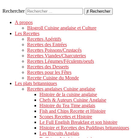
Rechercher
Rechercher
A propos
Blogroll Cuisine anglaise et Culture
Les Recettes
Recettes Apéritifs
Recettes des Entrées
Recettes Poissons/Crustacés
Recettes Viandes/Charcuteries
Recettes Légumes/Féculents/oeufs
Recettes des Desserts
Recettes pour les Fêtes
Recette Cuisine du Monde
Les plats britanniques
Recettes anglaises Cuisine anglaise
Histoire de la cuisine anglaise
Chefs & Auteurs Cuisine Anglaise
Histoire du Tea Time anglais
Fish and Chips Recette et Histoire
Scones Recettes et Histoire
Le Full English Breakfast et son histoire
Histoire et Recettes des Puddings britanniques
Les Biscuits Anglais