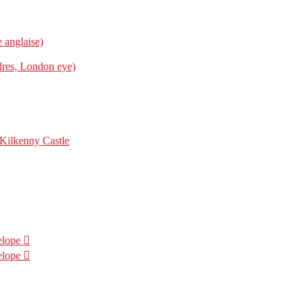
e anglaise)
dres, London eye)
 Kilkenny Castle
lope
lope