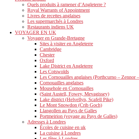
Quels produits à ramener d’Angleterre ?
Royal Warrants of Appointment
Livres de recettes anglaises
Les supermarchés à Londres
Restaurants indiens UK
VOYAGER EN UK
Voyager en Grande-Bretagne
Sites à visiter en Angleterre
Cambridge
Chester
Oxford
Lake District en Angleterre
Les Cotswolds
Les Cornouailles anglaises (Porthcurno – Zennor 
Cornouailles anglaises
Mousehole en Cornouailles
(Saint Austell, Fowey, Mevagissey)
Lake district (Helvellyn, Scafell Pike)
Le Mont Snowdon (Crib Goch)
Llangollen au Pays de Galles
Portmeirion (voyage au Pays de Galles)
Adresses à Londres
Écoles de cuisine en uk
La cuisine à Londres
Les fêtes à Londres