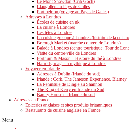
Le Mont Snowdon (Crib Goch)
Llangollen au Pays de Galles
Portmeirion (voyage au Pays de Galles)
Adresses à Londres
Écoles de cuisine en uk
La cuisine à Londres
Les fêtes à Londres
La cuisine grecque à Londres (histoire de la cuisin
Borough Market (marché couvert de Londres)
Balade à Londres (centre touristique, Tour de Lon
Visite du centre-ville de Londres
Fortnum & Mason – Histoire du thé à Londres
Harrods, magasin mythique à Londres
Voyager en Irlande
Adresses à Dublin (Irlande du sud)
Irlande : Cork, The Jameson Experience, Blarney,
La Péninsule de Dingle au Shannon
The Ring of Kerry en Irlande du Sud
Bantry House en Irlande du sud
Adresses en France
Epiceries anglaises et sites produits britanniques
Restaurants de cuisine anglaise en France
Menu