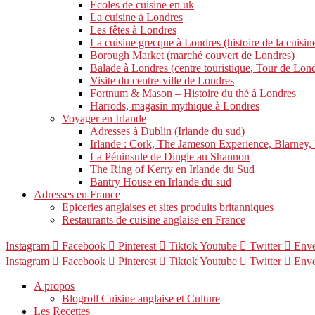
Écoles de cuisine en uk
La cuisine à Londres
Les fêtes à Londres
La cuisine grecque à Londres (histoire de la cuisin
Borough Market (marché couvert de Londres)
Balade à Londres (centre touristique, Tour de Lon
Visite du centre-ville de Londres
Fortnum & Mason – Histoire du thé à Londres
Harrods, magasin mythique à Londres
Voyager en Irlande
Adresses à Dublin (Irlande du sud)
Irlande : Cork, The Jameson Experience, Blarney,
La Péninsule de Dingle au Shannon
The Ring of Kerry en Irlande du Sud
Bantry House en Irlande du sud
Adresses en France
Epiceries anglaises et sites produits britanniques
Restaurants de cuisine anglaise en France
Instagram
Facebook
Pinterest
Tiktok
Youtube
Twitter
Enve
Instagram
Facebook
Pinterest
Tiktok
Youtube
Twitter
Enve
A propos
Blogroll Cuisine anglaise et Culture
Les Recettes