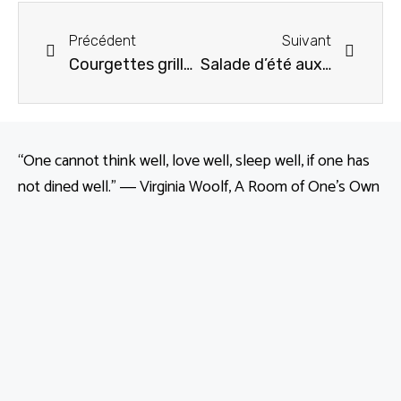
Précédent
Suivant
Courgettes grillées, agrodolce aux raisins secs et câpres d’Ottolenghi
Salade d’été aux pois chiches et crevettes de Gennaro Contaldo
“One cannot think well, love well, sleep well, if one has
not dined well.” ― Virginia Woolf, A Room of One’s Own