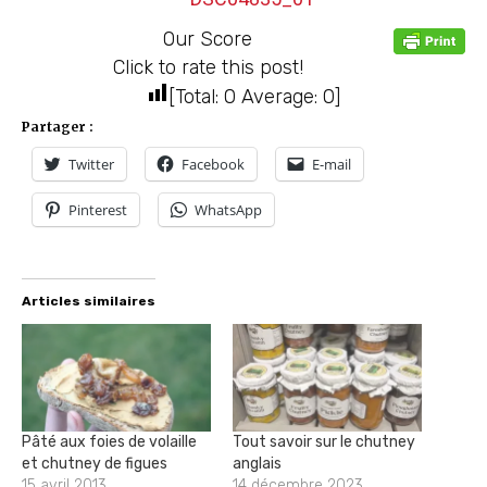
Our Score
Click to rate this post!
[Total:
0
Average:
0
]
Partager :
Twitter
Facebook
E-mail
Pinterest
WhatsApp
Articles similaires
Pâté aux foies de volaille
Tout savoir sur le chutney
et chutney de figues
anglais
15 avril 2013
14 décembre 2023