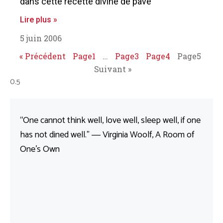
dans cette recette divine de pavé
Lire plus »
5 juin 2006
« Précédent
Page
1
…
Page
3
Page
4
Page
5
Suivant »
“One cannot think well, love well, sleep well, if one
has not dined well.” ― Virginia Woolf, A Room of
One’s Own