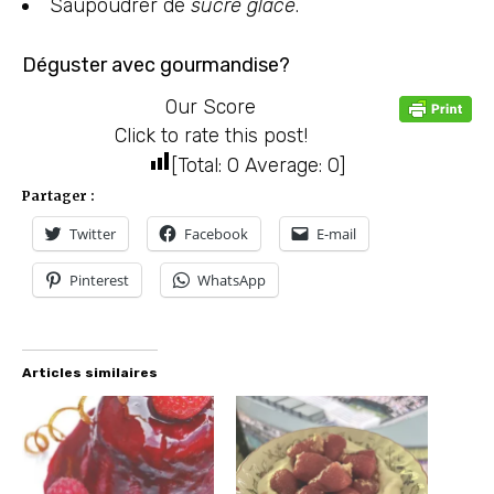
Saupoudrer de
sucre glace
.
Déguster avec gourmandise?
Our Score
Click to rate this post!
[Total:
0
Average:
0
]
Partager :
Twitter
Facebook
E-mail
Pinterest
WhatsApp
Articles similaires