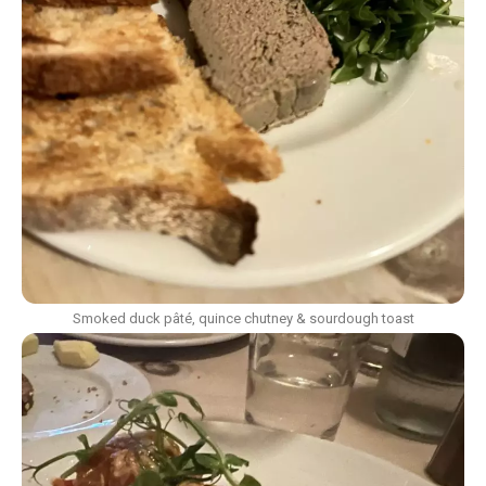
Smoked duck pâté, quince chutney & sourdough toast