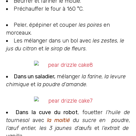
Beurrer et fariner le moule.
Préchauffer le four à 160 °C.
Peler, épépiner et couper
les poires
en
morceaux.
Les mélanger dans un bol avec
les zestes, le
jus du citron
et
le sirop de fleurs
.
Dans un saladier,
mélanger
la farine, la levure
chimique
et
la poudre d’amande
.
Dans la cuve du robot
, fouetter
l’huile de
tournesol
avec
la moitié
du sucre en poudre
,
l’œuf entier, les 3 jaunes d’œufs
et
l’extrait de
vanille.