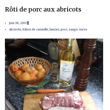
Rôti de porc aux abricots
juin 18, 2007
abricots
,
bâton de cannelle
,
laurier
,
porc
,
sauge
,
sucre