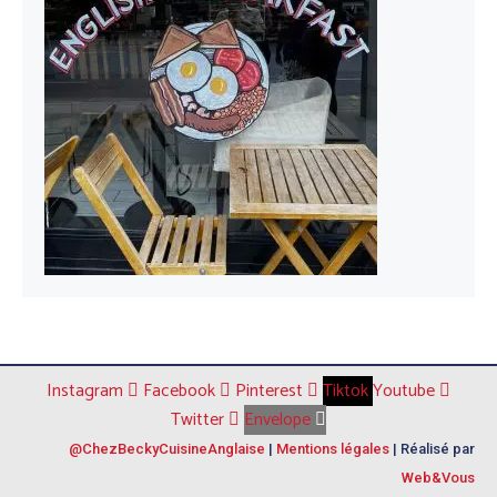
Instagram
Facebook
Pinterest
Tiktok
Youtube
Twitter
Envelope
@ChezBeckyCuisineAnglaise
|
Mentions légales
| Réalisé par
Web&Vous