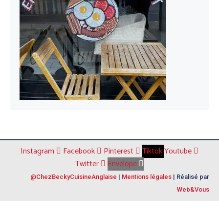
Instagram
Facebook
Pinterest
Tiktok
Youtube
Twitter
Envelope
@ChezBeckyCuisineAnglaise
|
Mentions légales
| Réalisé par
Web&Vous