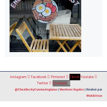
Instagram
Facebook
Pinterest
Tiktok
Youtube
Twitter
Envelope
@ChezBeckyCuisineAnglaise
|
Mentions légales
| Réalisé par
Web&Vous