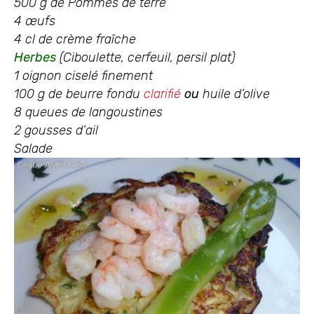
500 g de Pommes de terre
4 œufs
4 cl de crème fraîche
Herbes
(
Ciboulette, cerfeuil, persil plat)
1 oignon ciselé finement
100 g de beurre fondu
clarifié
ou
huile d’olive
8 queues de langoustines
2 gousses d’ail
Salade