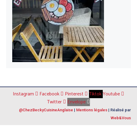
Instagram
Facebook
Pinterest
Tiktok
Youtube
Twitter
Envelope
@ChezBeckyCuisineAnglaise
|
Mentions légales
| Réalisé par
Web&Vous