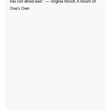
has not dined well.” ― Virginia Woolf, A Room of
One’s Own